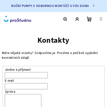
Přejít
RUČNÍ PUMPY S ODBORNOU MONTÁŽÍ U VÁS DOMA
na
obsah
Nákupní
Hledat
Přihlášení
Kontakty
košík
Máte nějaké otázky? Zodpovíme je. Prosíme o pečlivé vyplnění
kontaktních údajů.
Jméno a příjmení
E-mail
Zpráva