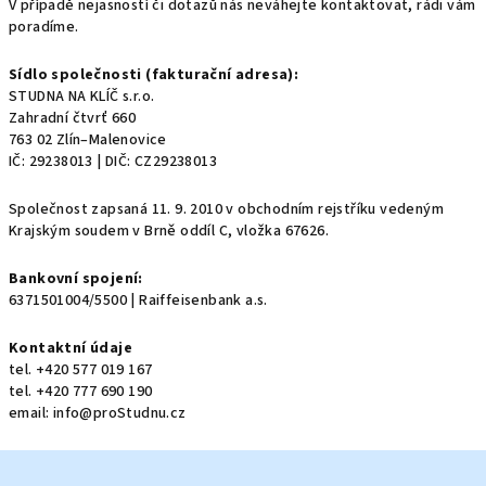
V případě nejasností či dotazů nás neváhejte kontaktovat, rádi vám
poradíme.
Sídlo společnosti (fakturační adresa):
STUDNA NA KLÍČ s.r.o.
Zahradní čtvrť 660
763 02 Zlín–Malenovice
IČ:
29238013
| DIČ: CZ
29238013
Společnost zapsaná 11. 9. 2010 v obchodním rejstříku vedeným
Krajským soudem v Brně oddíl C, vložka 67626.
Bankovní spojení:
6371501004/5500
| Raiffeisenbank a.s.
Kontaktní údaje
tel.
+420 577 019 167
tel. +420 777 690 190
email: info@proStudnu.cz
Z