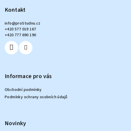
á
p
Kontakt
a
info
@
proStudnu.cz
t
+420 577 019 167
í
+420 777 690 190
Informace pro vás
Obchodní podmínky
Podmínky ochrany osobních údajů
Novinky