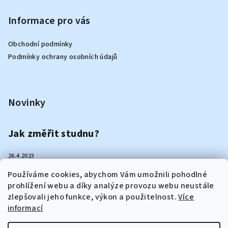
Informace pro vás
Obchodní podmínky
Podmínky ochrany osobních údajů
Novinky
Jak změřit studnu?
26.4.2023
Používáme cookies, abychom Vám umožnili pohodlné
Jak vybrat ruční pumpu?
prohlížení webu a díky analýze provozu webu neustále
zlepšovali jeho funkce, výkon a použitelnost.
Více
informací
25.4.2023