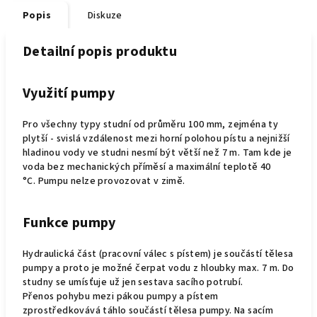
Popis
Diskuze
Detailní popis produktu
Využití pumpy
Pro všechny typy studní od průměru 100 mm, zejména ty
plytší - svislá vzdálenost mezi horní polohou pístu a nejnižší
hladinou vody ve studni nesmí být větší než 7 m. Tam kde je
voda bez mechanických příměsí a maximální teplotě 40
°C. Pumpu nelze provozovat v zimě.
Funkce pumpy
Hydraulická část (pracovní válec s pístem) je součástí tělesa
pumpy a proto je možné čerpat vodu z hloubky max. 7 m. Do
studny se umísťuje už jen sestava sacího potrubí.
Přenos pohybu mezi pákou pumpy a pístem
zprostředkovává táhlo součástí tělesa pumpy. Na sacím