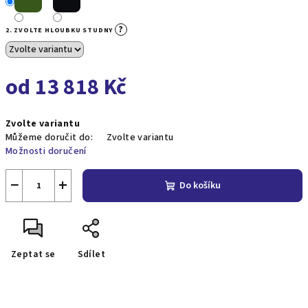
?
2. ZVOLTE HLOUBKU STUDNY
od
13 818 Kč
Měrná
Zvolte variantu
cena:
Můžeme doručit do:
Zvolte variantu
Možnosti doručení
−
+
Do košíku
Zeptat se
Sdílet