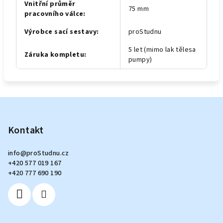
Vnitřní průměr
75 mm
pracovního válce
:
Výrobce sací sestavy
:
proStudnu
5 let (mimo lak tělesa
Záruka kompletu
:
pumpy)
Z
á
p
Kontakt
a
info
@
proStudnu.cz
t
+420 577 019 167
í
+420 777 690 190