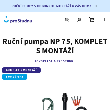
Přejít
RUČNÍ PUMPY S ODBORNOU MONTÁŽÍ U VÁS DOMA
na
obsah
Nákupní
Hledat
Přihlášení
Ruční pumpa NP 75, KOMPLET
košík
S MONTÁŽÍ
KOVOPLAST & PROSTUDNU
KOMPLET S MONTÁŽÍ
5 let záruka