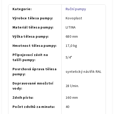
Kategorie
:
Ruční pumpy
Výrobce tělesa pumpy
:
Kovoplast
Materiál tělesa pumpy
:
LITINA
Výška tělesa pumpy
:
680 mm
Hmotnost tělesa pumpy
:
17,0 kg
Připojovací závit na
5/4"
talíři pumpy
:
Povrchová úprava tělesa
syntetický nástřik RAL
pumpy
:
Dopravované množství
28 l/min.
vody
:
Zdvih pístu
:
160 mm
Počet zdvihů za minutu
:
40