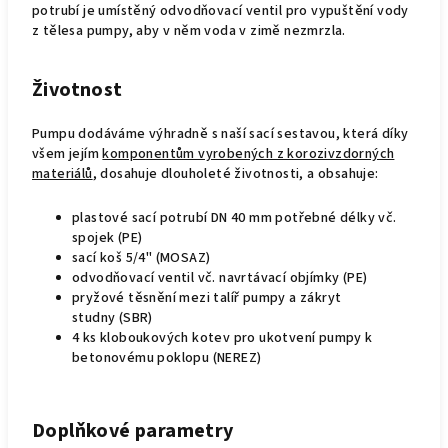
potrubí je umístěný odvodňovací ventil pro vypuštění vody
z tělesa pumpy, aby v něm voda v zimě nezmrzla.
Životnost
Pumpu dodáváme výhradně s naší sací sestavou, která díky
všem jejím
komponentům vyrobených z korozivzdorných
materiálů
, dosahuje dlouholeté životnosti, a obsahuje:
plastové sací potrubí DN 40 mm potřebné délky vč.
spojek (PE)
sací koš 5/4" (MOSAZ)
odvodňovací ventil vč. navrtávací objímky (PE)
pryžové těsnění mezi talíř pumpy a zákryt
studny (SBR)
4 ks kloboukových kotev pro ukotvení pumpy k
betonovému poklopu (NEREZ)
Doplňkové parametry