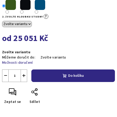
?
2. ZVOLTE HLOUBKU STUDNY
od
25 051 Kč
Měrná
Zvolte variantu
cena:
Můžeme doručit do:
Zvolte variantu
Možnosti doručení
−
+
Do košíku
Zeptat se
Sdílet