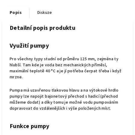
Popis
Diskuze
Detailní popis produktu
Využití pumpy
Pro všechny typy studní od průměru 125 mm, zejména ty
hlubší. Tam kde je voda bez mechanických příměsí,
maximální teplotě 40 °C a je jí potřeba čerpat třeba i když
mrzne.
Pumpa má uzavřenou tlakovou hlavu a na výtokové hrdlo
pumpy lze napojit bajonetový přechod s hadicí (přechod
můžeme dodat) a díky tomu je možné vodu pumpováním
dopravovat do vzdálenějších i výše položených míst.
Funkce pumpy