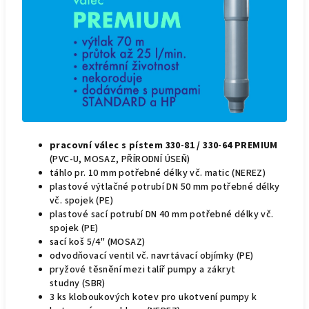
pracovní válec s pístem 330-81 / 330-64 PREMIUM
(PVC-U, MOSAZ, PŘÍRODNÍ ÚSEŇ)
táhlo pr. 10 mm potřebné délky vč. matic (NEREZ)
plastové výtlačné potrubí DN 50 mm potřebné délky
vč. spojek (PE)
plastové sací potrubí DN 40 mm potřebné délky vč.
spojek (PE)
sací koš 5/4" (MOSAZ)
odvodňovací ventil vč. navrtávací objímky (PE)
pryžové těsnění mezi talíř pumpy a zákryt
studny (SBR)
3 ks kloboukových kotev pro ukotvení pumpy k