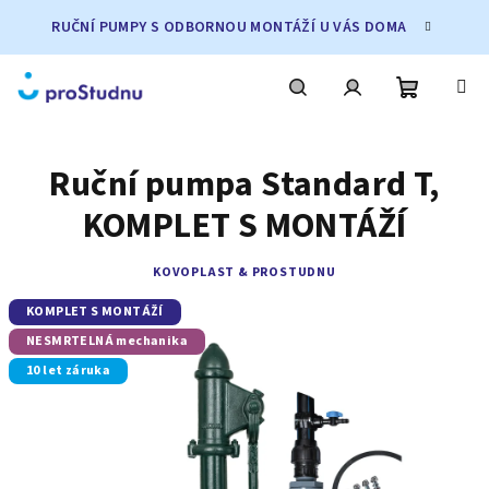
Přejít
RUČNÍ PUMPY S ODBORNOU MONTÁŽÍ U VÁS DOMA
na
obsah
Nákupní
Hledat
Přihlášení
Ruční pumpa Standard T,
košík
KOMPLET S MONTÁŽÍ
KOVOPLAST & PROSTUDNU
KOMPLET S MONTÁŽÍ
NESMRTELNÁ mechanika
10 let záruka