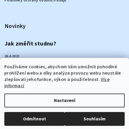
Podmínky ochrany osobních údajů
Novinky
Jak změřit studnu?
26.4.2023
Používáme cookies, abychom Vám umožnili pohodlné
Jak vybrat ruční pumpu?
prohlížení webu a díky analýze provozu webu neustále
zlepšovali jeho funkce, výkon a použitelnost.
Více
informací
25.4.2023
Nastavení
Copyright 2026
proStudnu.cz
. Všechna práva vyhrazena.
Upravit nastavení cookies
Odmítnout
Souhlasím
Vytvořil Shoptet