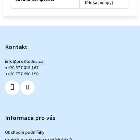
tělesa pumpy)
Z
á
p
Kontakt
a
info
@
proStudnu.cz
t
+420 577 019 167
í
+420 777 690 190
Informace pro vás
Obchodní podmínky