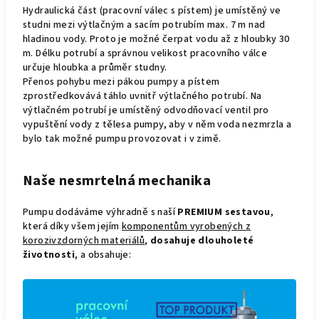
Hydraulická část (pracovní válec s pístem) je umístěný ve
studni mezi výtlačným a sacím potrubím max. 7 m nad
hladinou vody. Proto je možné čerpat vodu až z hloubky 30
m. Délku potrubí a správnou velikost pracovního válce
určuje hloubka a průměr studny.
Přenos pohybu mezi pákou pumpy a pístem
zprostředkovává táhlo uvnitř výtlačného potrubí. Na
výtlačném potrubí je umístěný odvodňovací ventil pro
vypuštění vody z tělesa pumpy, aby v něm voda nezmrzla a
bylo tak možné pumpu provozovat i v zimě.
Naše nesmrtelná mechanika
Pumpu dodáváme výhradně s naší
PREMIUM sestavou
,
která díky všem jejím
komponentům vyrobených z
korozivzdorných materiálů
,
dosahuje dlouholeté
životnosti
, a obsahuje: