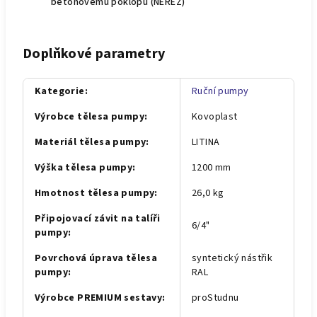
betonovému poklopu (NEREZ)
Doplňkové parametry
Kategorie
:
Ruční pumpy
Výrobce tělesa pumpy
:
Kovoplast
Materiál tělesa pumpy
:
LITINA
Výška tělesa pumpy
:
1200 mm
Hmotnost tělesa pumpy
:
26,0 kg
Připojovací závit na talíři
6/4"
pumpy
:
Povrchová úprava tělesa
syntetický nástřik
pumpy
:
RAL
Výrobce PREMIUM sestavy
:
proStudnu