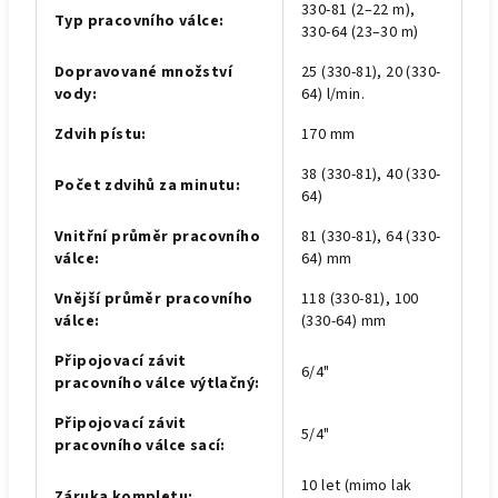
330-81 (2–22 m),
Typ pracovního válce
:
330-64 (23–30 m)
Dopravované množství
25 (330-81), 20 (330-
vody
:
64) l/min.
Zdvih pístu
:
170 mm
38 (330-81), 40 (330-
Počet zdvihů za minutu
:
64)
Vnitřní průměr pracovního
81 (330-81), 64 (330-
válce
:
64) mm
Vnější průměr pracovního
118 (330-81), 100
válce
:
(330-64) mm
Připojovací závit
6/4"
pracovního válce výtlačný
:
Připojovací závit
5/4"
pracovního válce sací
:
10 let (mimo lak
Záruka kompletu
: